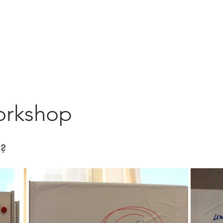
workshop
g?