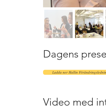
Dagens prese
Ladda ner Hallin Förändringslednin
Video med int