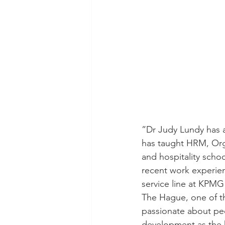
”Dr Judy Lundy has a
has taught HRM, Org
and hospitality scho
recent work experien
service line at KPMG
The Hague, one of th
passionate about p
development as the k