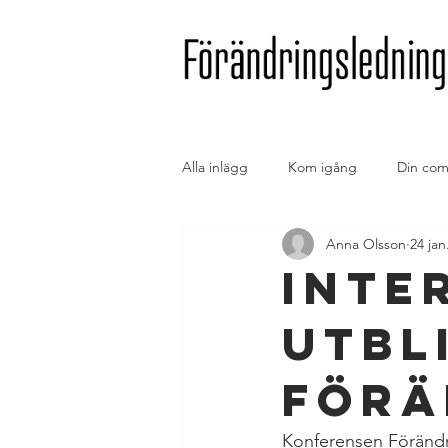
Alla inlägg
Kom igång
Din com
Anna Olsson
24 jan
Inte
utbl
förä
Konferensen Förändri