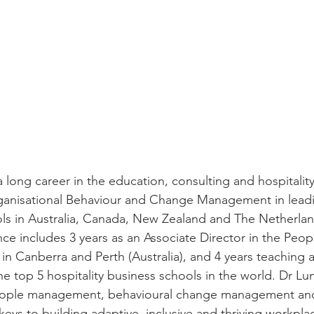
 long career in the education, consulting and hospitalit
anisational Behaviour and Change Management in leadi
ols in Australia, Canada, New Zealand and The Netherla
ce includes 3 years as an Associate Director in the Peo
 in Canberra and Perth (Australia), and 4 years teaching 
e top 5 hospitality business schools in the world. Dr Lun
eople management, behavioural change management and
eys to building adaptive, inclusive and thriving workpla