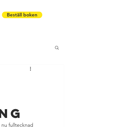
Beställ boken
ing
nu fulltecknad 