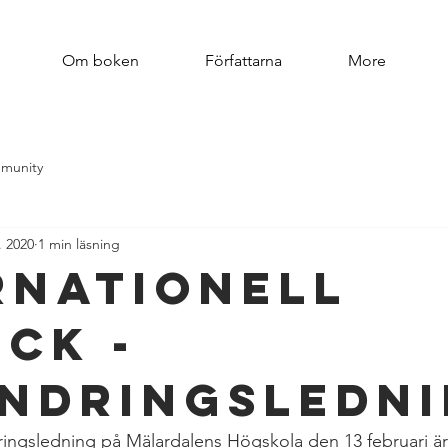
Om boken
Författarna
More
munity
. 2020
1 min läsning
rnationell
ick -
ndringsledn
ngsledning på Mälardalens Högskola den 13 februari är 