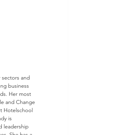
y sectors and 
ng business 
nds. Her most 
ple and Change 
at Hotelschool 
dy is 
 leadership 
ces. She has a 